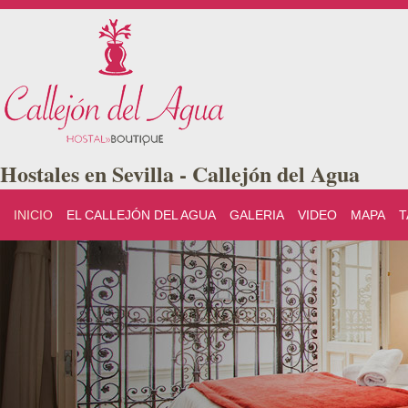
Hostales en Sevilla - Callejón del Agua
INICIO
EL CALLEJÓN DEL AGUA
GALERIA
VIDEO
MAPA
T